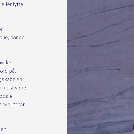
 eller lytte
or
orie, når de
vilket
 ord på,
g skabe en
 mindst være
ociale
 synligt for
 en