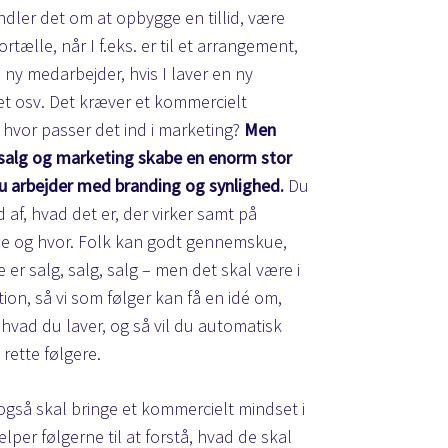
ndler det om at opbygge en tillid, være
ortælle, når I f.eks. er til et arrangement,
ny medarbejder, hvis I laver en ny
tet osv. Det kræver et kommercielt
 hvor passer det ind i marketing?
Men
salg og marketing skabe en enorm stor
du arbejder med branding og synlighed.
Du
d af, hvad det er, der virker samt på
e og hvor. Folk kan godt gennemskue,
e er salg, salg, salg – men det skal være i
on, så vi som følger kan få en idé om,
hvad du laver, og så vil du automatisk
 rette følgere.
også skal bringe et kommercielt mindset i
ælper følgerne til at forstå, hvad de skal