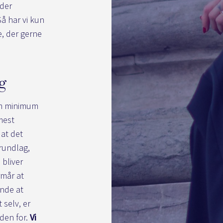
 der
å har vi kun
e, der gerne
lg
som minimum
mest
 at det
rundlag,
 bliver
rmår at
ende at
 selv, er
rden for.
Vi