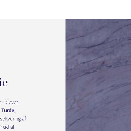
ie
er blevet
 Turde
,
ekvering af
r ud af