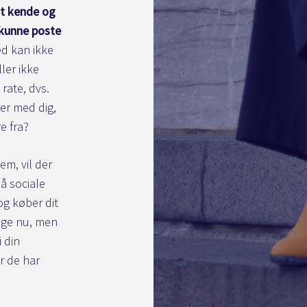
at kende og
 kunne poste
d kan ikke
ler ikke
rate, dvs.
er med dig,
e fra?
em, vil der
på sociale
og køber dit
lige nu, men
 din
r de har