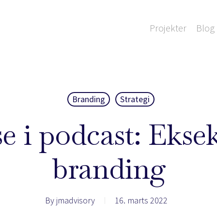
Projekter
Blog 
Branding
Strategi
e i podcast: Ekse
branding
By
jmadvisory
16. marts 2022