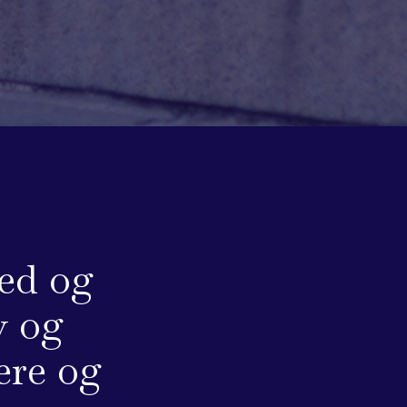
ed og
v og
ere og