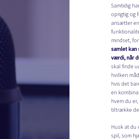
Samtidig ha
oprigtig og f
ansætter en 
funktionali
mindset, for
samlet kan 
værdi, når 
skal finde u
hvilken måd
hvis det bar
en kombinati
hvem du er, 
tiltrække de
Husk at du 
spil, som hj