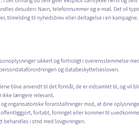
). I det omfang du selv giver eksplicit samtykke hertil og selv
ndles desuden: Navn, telefonnummer og e-mail. Det vil typis
, tilmelding til nyhedsbrev eller deltagelse i en kampagne.
rsonoplysninger sikkert og fortroligt i overensstemmelse m
 persondataforordningen og databeskyttelsesloven.
ene blive anvendt til det formål, de er indsamlet til, og vil bl
r ikke længere relevant.
ke og organisatoriske foranstaltninger mod, at dine oplysning
et, offentliggjort, fortabt, forringet eller kommer til uvedko
gt behandles i strid med lovgivningen.