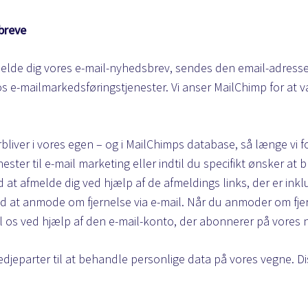
breve
melde dig vores e-mail-nyhedsbrev, sendes den email-adresse, 
os e-mailmarkedsføringstjenester. Vi anser MailChimp for at 
rbliver i vores egen – og i MailChimps database, så længe vi 
ter til e-mail marketing eller indtil du specifikt ønsker at bli
 at afmelde dig ved hjælp af de afmeldings links, der er inkl
d at anmode om fjernelse via e-mail. Når du anmoder om fjern
il os ved hjælp af den e-mail-konto, der abonnerer på vores
edjeparter til at behandle personlige data på vores vegne. Di