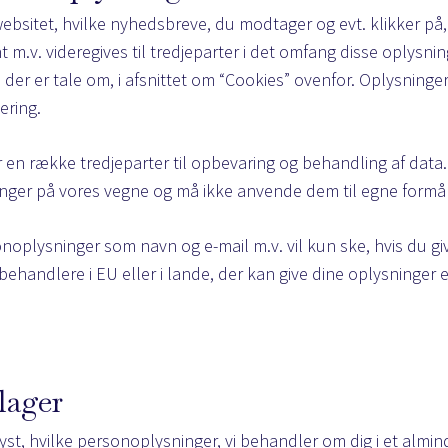
ebsitet, hvilke nyhedsbreve, du modtager og evt. klikker på,
m.v. videregives til tredjeparter i det omfang disse oplysni
, der er tale om, i afsnittet om “Cookies” ovenfor. Oplysninge
ering.
 en række tredjeparter til opbevaring og behandling af data
ger på vores vegne og må ikke anvende dem til egne formål
onoplysninger som navn og e-mail m.v. vil kun ske, hvis du giv
ehandlere i EU eller i lande, der kan give dine oplysninger e
lager
plyst, hvilke personoplysninger, vi behandler om dig i et almin