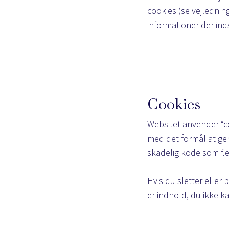
cookies (
se vejlednin
informationer der in
Cookies
Websitet anvender “co
med det formål at gen
skadelig kode som f.ek
Hvis du sletter eller 
er indhold, du ikke ka