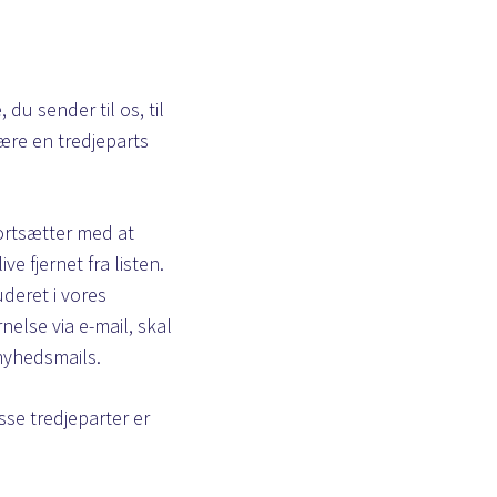
du sender til os, til
være en tredjeparts
fortsætter med at
ve fjernet fra listen.
uderet i vores
else via e-mail, skal
 nyhedsmails.
sse tredjeparter er