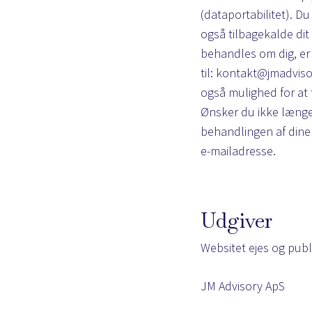
(dataportabilitet). D
også tilbagekalde dit
behandles om dig, er f
til:
kontakt@jmadviso
også mulighed for at t
Ønsker du ikke længer
behandlingen af din
e-mailadresse.
Udgiver
Websitet ejes og publi
JM Advisory ApS