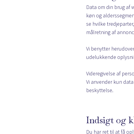
Data om din brug af w
køn og alderssegment 
se hvilke tredjeparter
målretning af annonc
Vi benytter herudover
udelukkende oplysnin
Videregivelse af pers
Vi anvender kun datab
beskyttelse.
Indsigt og k
Du har ret til at få o