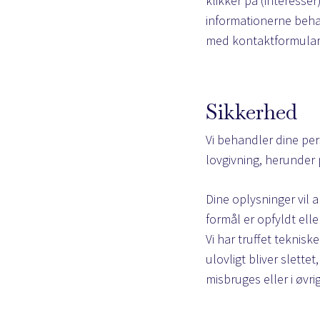
klikker på (interesser
informationerne beha
med kontaktformularer
Sikkerhed
Vi behandler dine pe
lovgivning, herunder
Dine oplysninger vil al
formål er opfyldt elle
Vi har truffet teknis
ulovligt bliver slett
misbruges eller i øvri