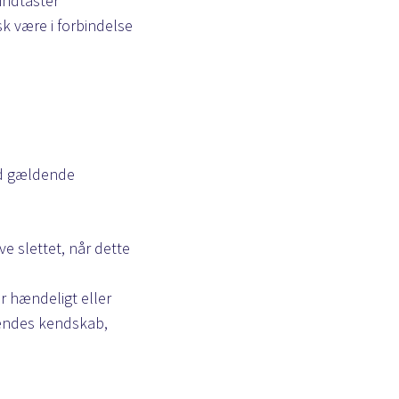
 indtaster
k være i forbindelse
ed gældende
ive slettet, når dette
er hændeligt eller
mmendes kendskab,