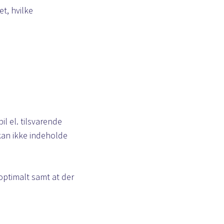
t, hvilke
l el. tilsvarende
 kan ikke indeholde
 optimalt samt at der