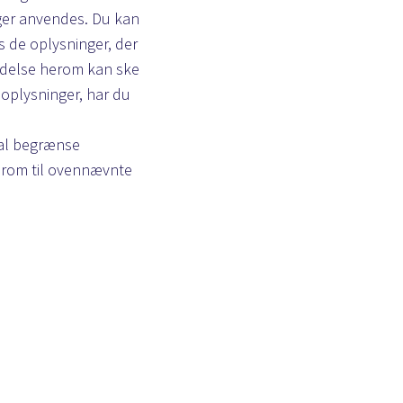
nger anvendes. Du kan
s de oplysninger, der
vendelse herom kan ske
noplysninger, har du
kal begrænse
erom til ovennævnte