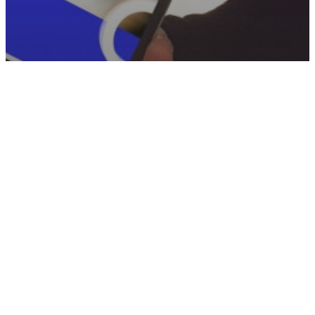
Branding
Design
Ydelser
Sådan skabte vi en ny identitet til
Sylvester & co